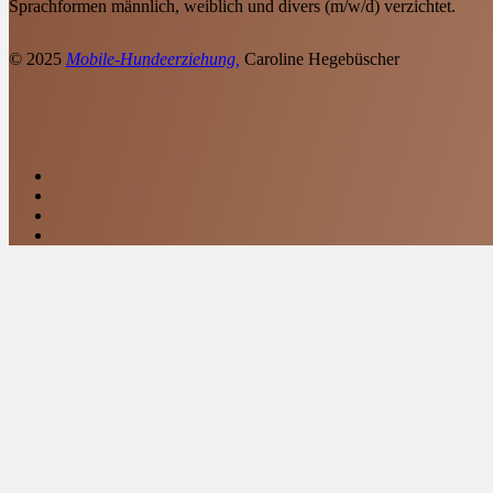
Sprachformen männlich, weiblich und divers (m/w/d) verzichtet.
© 2025
Mobile-Hundeerziehung,
Caroline Hegebüscher