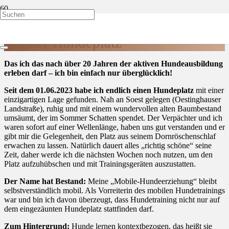
Was lange währt, wird endlich gut –
eigener Hundeplatz
Das ich das nach über 20 Jahren der aktiven Hundeausbildung
erleben darf – ich bin einfach nur überglücklich!
Seit dem 01.06.2023 habe ich endlich einen Hundeplatz
mit einer
einzigartigen Lage gefunden. Nah an Soest gelegen (Oestinghauser
Landstraße), ruhig und mit einem wundervollen alten Baumbestand
umsäumt, der im Sommer Schatten spendet. Der Verpächter und ich
waren sofort auf einer Wellenlänge, haben uns gut verstanden und er
gibt mir die Gelegenheit, den Platz aus seinem Dornröschenschlaf
erwachen zu lassen. Natürlich dauert alles „richtig schöne“ seine
Zeit, daher werde ich die nächsten Wochen noch nutzen, um den
Platz aufzuhübschen und mit Trainingsgeräten auszustatten.
Der Name hat Bestand:
Meine „Mobile-Hundeerziehung“ bleibt
selbstverständlich mobil. Als Vorreiterin des mobilen Hundetrainings
war und bin ich davon überzeugt, dass Hundetraining nicht nur auf
dem eingezäunten Hundeplatz stattfinden darf.
Zum Hintergrund:
Hunde lernen kontextbezogen, das heißt sie