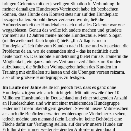
bringen Gelerntes mit der jeweiligen Situation in Verbindung. In
meiner damaligen Hundesport-Vereinszeit habe ich beobachten
können, dass Hunde den Kontext stets nur auf den Hundeplatz
bezogen hatten. Sobald dieser verlassen wurde, ließ die
Aufmerksamkeit der Hundehalter nach und alles Gelernte war wie
weggeblasen. Genau das wollte ich anders machen und gründete
vor mehr als 12 Jahren meine mobile Hundeschule. Mein Slogan
(mittlerweile mehrfach kopiert) hieß: „Ihr Alltag ist mein
Hundeplatz“. Ich fuhr zum Kunden nach Hause und wir packten die
Probleme da an, wo sie entstanden sind – das ist natürlich auch
heute noch so. Das mobile Hundetraining bietet mir als Trainerin die
Möglichkeit, ein ganz anderes Vertrauensverhältnis zum Kunden
aufzubauen, die örtlichen Wohngegebenheiten des Kunden im
Training mit einfließen zu lassen und die Übungen vorerst reizarm,
also ohne größere Hundegruppe, zu festigen.
Im Laufe der Jahre
stellte ich jedoch fest, dass es ganz ohne
Hundeplatz irgendwie auch nicht geht. Mit mittlerweile über 10
Millionen Haushunden in Deutschland und einer steigenden Anzahl
an Hundeschulen sind wir mit einer trainierenden Hundegruppe
leider nicht mehr überall gern gesehen. Sowohl unsere Mitmenschen
als auch die Behörden erwarten wohlerzogene Vierbeiner zu sehen,
jedoch möchte uns niemand (kein Landwirt, keine Behörde) eine
Fläche dafür zur Verfügung stellen, auf der wir unsere Hunde zur
Erfüllung der immer weiter steigenden Anforderungen darauf