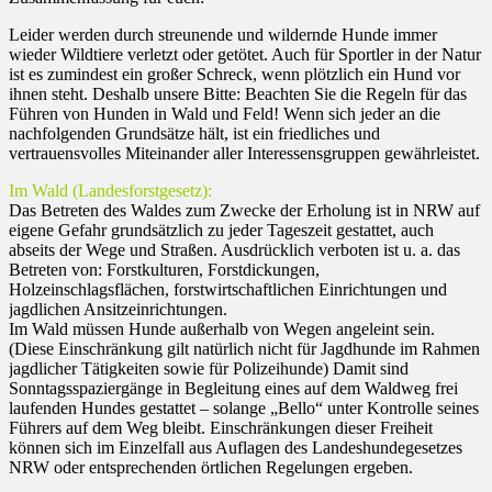
Leider werden durch streunende und wildernde Hunde immer
wieder Wildtiere verletzt oder getötet. Auch für Sportler in der Natur
ist es zumindest ein großer Schreck, wenn plötzlich ein Hund vor
ihnen steht. Deshalb unsere Bitte: Beachten Sie die Regeln für das
Führen von Hunden in Wald und Feld! Wenn sich jeder an die
nachfolgenden Grundsätze hält, ist ein friedliches und
vertrauensvolles Miteinander aller Interessensgruppen gewährleistet.
Im Wald (Landesforst­gesetz):
Das Betreten des Waldes zum Zwecke der Erholung ist in NRW auf
eigene Gefahr grundsätzlich zu jeder Tageszeit gestattet, auch
abseits der Wege und Straßen. Ausdrücklich verboten ist u. a. das
Betreten von: Forstkulturen, Forstdickungen,
Holzeinschlagsflächen, forstwirtschaftlichen Einrichtungen und
jagdlichen Ansitzeinrichtungen.
Im Wald müssen Hunde außerhalb von Wegen angeleint sein.
(Diese Ein­schränkung gilt natürlich nicht für Jagdhunde im Rahmen
jagdlicher Tätigkeiten sowie für Polizeihunde) Damit sind
Sonntagsspaziergänge in Begleitung eines auf dem Waldweg frei
laufenden Hundes gestattet – solange „Bello“ unter Kontrolle seines
Führers auf dem Weg bleibt. Einschränkungen dieser Freiheit
können sich im Einzelfall aus Auflagen des Landeshundegesetzes
NRW oder entsprechenden örtlichen Regelungen ergeben.