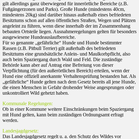
gilt allerdings ganz überwiegend für innerörtliche Bereiche (z.B.
Fußgängerzonen und Parks). Große Hunde (mindestens 40cm,
mindestens 20kg) sind darüber hinaus außerhalb eines befriedeten
Besitztums schon auf allen öffentlichen Straßen, Wegen und Plätzen
angeleint zu führen, wenn diese innerhalb der im Zusammenhang
bebauten Ortsteile liegen. Ausnahmeregelungen gelten für besonders
ausgewiesene Hundeauslaufbereiche.
Für so genannte „gefährliche“ Hunde und Hunde bestimmter
Rassen (z.B. Pitbull Terrier) gilt außerhalb des befriedeten
Besitztums eine grundsätzliche Anlein- und Maulkorbpflicht, also
auch beim Spaziergang durch Wald und Feld. Die zuständige
Behörde kann aber auf Antrag eine Befreiung von dieser
Verpflichtung (für den außerörtlichen Bereich) erteilen, wenn der
Hund eine offiziell anerkannte Verhaltensprüfung bestanden hat. Als
„gefährliche“ Hunde gelten nach dem Gesetz bereits all jene Hunde,
die einen Menschen in Gefahr drohender Weise angesprungen oder
unkon­trolliert Wild gehetzt haben.
Kommunale Regelungen:
Ob in einer Kommune weitere Einschränkungen beim Spaziergang
mit Hund gelten, kann beim zuständigen Ordnungsamt erfragt
werden.
Landesjagdgesetz:
Das Landesjagdgesetz regelt u. a. den Schutz des Wildes vor