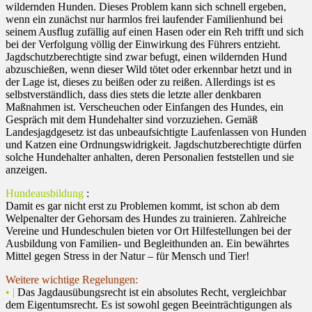
wildernden Hunden. Dieses Problem kann sich schnell ergeben,
wenn ein zunächst nur harmlos frei laufender Familienhund bei
seinem Ausflug zufällig auf einen Hasen oder ein Reh trifft und sich
bei der Verfolgung völlig der Einwirkung des Führers entzieht.
Jagdschutzberechtigte sind zwar befugt, einen wildernden Hund
abzuschießen, wenn dieser Wild tötet oder erkennbar hetzt und in
der Lage ist, dieses zu beißen oder zu reißen. Allerdings ist es
selbstverständlich, dass dies stets die letzte aller denkbaren
Maßnahmen ist. Verscheuchen oder Einfangen des Hundes, ein
Gespräch mit dem Hundehalter sind vorzuziehen. Gemäß
Landesjagdgesetz ist das unbeaufsichtigte Laufenlassen von Hunden
und Katzen eine Ordnungswidrigkeit. Jagdschutzberechtigte dürfen
solche Hundehalter anhalten, deren Personalien feststellen und sie
anzeigen.
Hundeausbildung
:
Damit es gar nicht erst zu Problemen kommt, ist schon ab dem
Welpenalter der Gehorsam des Hundes zu trainieren. Zahlreiche
Vereine und Hundeschulen bieten vor Ort Hilfestellungen bei der
Ausbildung von Familien- und Begleithunden an. Ein bewährtes
Mittel gegen Stress in der Natur – für Mensch und Tier!
Weitere wichtige Regelungen:
• |
Das Jagdausübungsrecht ist ein absolutes Recht, vergleichbar
dem Eigentumsrecht. Es ist sowohl gegen Beeinträchtigungen als