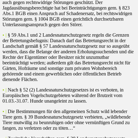
auch gegen rechtswidrige Störungen geschützt. Der
Jagdausübungsberechtigte hat bei Beeinträchtigungen gem. § 823
Abs.1 BGB einen Anspruch auf Schadenersatz, bei rechtswidrigen
Störungen gem. § 1004 BGB einen gerichtlich durchsetzbaren
Unterlassungsanspruch gegen den Störer.
• |
§ 59 Abs.1 und 2 Landesnaturschutzgesetz regeln die Grenzen
der Betretungsbefugnis: Danach darf das Betretungsrecht in der
Landschaft gemäß § 57 Landesnaturschutzgesetz nur so ausgeübt
werden, dass die Belange der anderen Erholungssuchenden und die
Rechte der Eigentümer oder Besitzer nicht unzumutbar
beeinträchtigt werden; außerdem gilt das Betretungsrecht nicht für
Gärten, Hofräume und sonstige zum privaten Wohnbereich
gehörende und einem gewerblichen oder öffentlichen Betrieb
dienende Flächen.
• |
Nach § 52 (2) Landesnaturschutzgesetzes ist es verboten, in
Europäischen Vogelschutzgebieten während der Brutzeit vom
01.03.-31.07. Hunde unangeleint zu lassen.
• |
Die Bestimmungen für den allgemeinen Schutz wild lebender
Tiere gem. § 39 Bundesnaturschutzgesetz verbieten, „wildlebende
Tiere mutwillig zu beunruhigen oder ohne vernünftigen Grund zu
fangen, zu verletzen oder zu töten…“