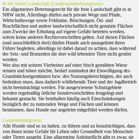
In der freien Landschaft (Landesnaturschutzgesetz):
Ein allgemeines Betretungsrecht für die freie Landschaft gibt es in
NRW nicht. Allerdings dürfen auch private Wege und Pfade,
Wirtschaftswege sowie Feldraine, Böschungen, Öd- und
Brachflächen und andere landwirtschaftlich nicht genutzte Flächen
zum Zwecke der Erholung auf eigene Gefahr betreten werden,
sofern keine anderen Rechtsvorschriften gelten. Auf diesen Flächen
(und ausschließlich dort) dürfen Hunde auch unangeleint ihren
Führer begleiten, allerdings ist dabei darauf zu achten, dass während
der Setz- und Brutzeiten die dort wild lebenden Tiere nicht gestört
werden.
Wer also mit seinem Vierbeiner auf einer frisch gemähten Wiese
rennen und toben möchte, bedarf zumindest der Einwilligung des
Grundstückseigentümers bzw. des Nutzungsberechtigten, der auch
bedenken muss, dass dadurch wildlebende Tiere und der Jagdbetrieb
nicht beeinträchtigt werden. Für ausgewiesene Schutzgebiete
werden regelmäßig örtliche Sondervorschriften festgelegt und
bekannt gemacht. Sie beinhalten häufig auch Einschränkungen
bezüglich der zu nutzenden Wege und Flächen und können
bestimmen, dass Hunde nur angeleint mitgeführt werden dürfen.
Landeshundegesetz:
Alle Hunde sind so zu halten, zu führen und zu beaufsichtigen, dass
von ihnen keine Gefahr für Leben oder Gesundheit von Menschen
oder Tieren ausgeht. Eine allgemeine Anleinpflicht gibt es zwar, sie